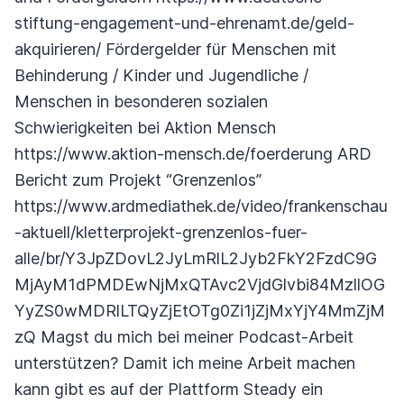
stiftung-engagement-und-ehrenamt.de/geld-
akquirieren/ Fördergelder für Menschen mit
Behinderung / Kinder und Jugendliche /
Menschen in besonderen sozialen
Schwierigkeiten bei Aktion Mensch
https://www.aktion-mensch.de/foerderung ARD
Bericht zum Projekt “Grenzenlos”
https://www.ardmediathek.de/video/frankenschau
-aktuell/kletterprojekt-grenzenlos-fuer-
alle/br/Y3JpZDovL2JyLmRlL2Jyb2FkY2FzdC9G
MjAyM1dPMDEwNjMxQTAvc2VjdGlvbi84MzllOG
YyZS0wMDRlLTQyZjEtOTg0Zi1jZjMxYjY4MmZjM
zQ Magst du mich bei meiner Podcast-Arbeit
unterstützen? Damit ich meine Arbeit machen
kann gibt es auf der Plattform Steady ein